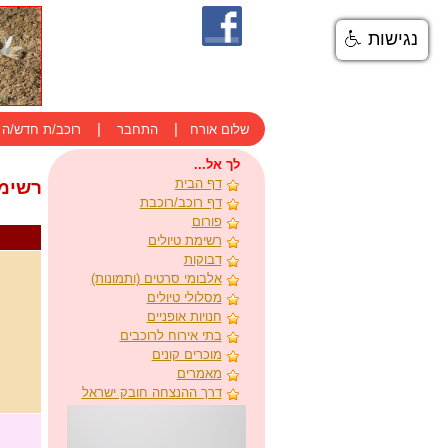
נגישות
|
|
שלום אורח
התחבר
רוכב/ת חדש/ה
לך אל...
דף הבית
רשימ
דף רוכב/רוכבת
פורום
רשימת טיולים
דבוקות
אלבומי סרטים (ותמונות)
מסלולי טיולים
חנויות אופניים
בתי אירוח לרוכבים
מוכרים קונים
מאמרים
דרך ההנצחה חובק ישראל