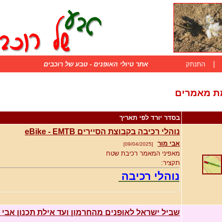
|
התנתק
אתר טיולי האופנים - טבע של רוכבים
ת מאמרים
בסדר יורד לפי תאריך
נוהלי רכיבה בקבוצת הסיירים eBike - EMTB
אבי מור
[09/04/2025]
ו
מאפיני המאמר
רכיבת שטח
תקציר:
נוהלי רכיבה
שביל ישראל לאופנים מהחרמון ועד אילת תכנון אבי 
1. נא להגיע עם אופניים תקינים חובה .